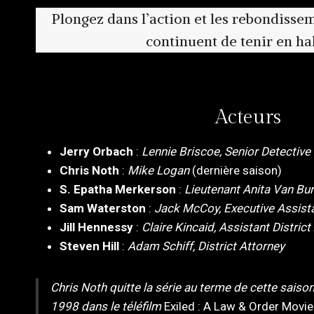
Plongez dans l’action et les rebondissem
continuent de tenir en hal
Acteurs
Jerry Orbach
:
Lennie Briscoe, Senior Detective
Chris Noth
:
Mike Logan
(dernière saison)
S. Epatha Merkerson
:
Lieutenant Anita Van Bu
Sam Waterston
:
Jack McCoy, Executive Assista
Jill Hennessy
:
Claire Kincaid, Assistant District
Steven Hill
:
Adam Schiff, District Attorney
Chris Noth quitte la série au terme de cette saiso
1998 dans le téléfilm
Exiled : A Law & Order Movie