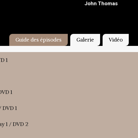
John Thomas
Guide des épisodes
Galerie
Vidéo
VD 1
DVD 1
/ DVD 1
y 1 / DVD 2