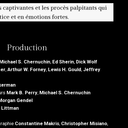
 captivantes et les procès palpitants qui
tice et en émotions fortes.
Production
Michael S. Chernuchin
,
Ed Sherin
,
Dick Wolf
cer
,
Arthur W. Forney
,
Lewis H. Gould
,
Jeffrey
kerman
urs
Mark B. Perry
,
Michael S. Chernuchin
Morgan Gendel
 Littman
graphie
Constantine Makris
,
Christopher Misiano
,