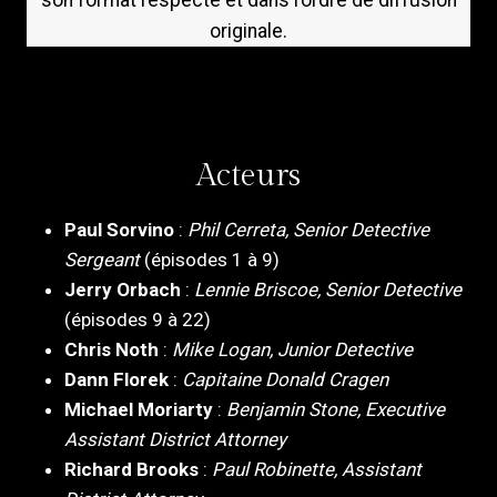
son format respecté et dans l’ordre de diffusion
originale.
Acteurs
Paul Sorvino
:
Phil Cerreta, Senior Detective
Sergeant
(épisodes 1 à 9)
Jerry Orbach
:
Lennie Briscoe, Senior Detective
(épisodes 9 à 22)
Chris Noth
:
Mike Logan, Junior Detective
Dann Florek
:
Capitaine Donald Cragen
Michael Moriarty
:
Benjamin Stone, Executive
Assistant District Attorney
Richard Brooks
:
Paul Robinette, Assistant