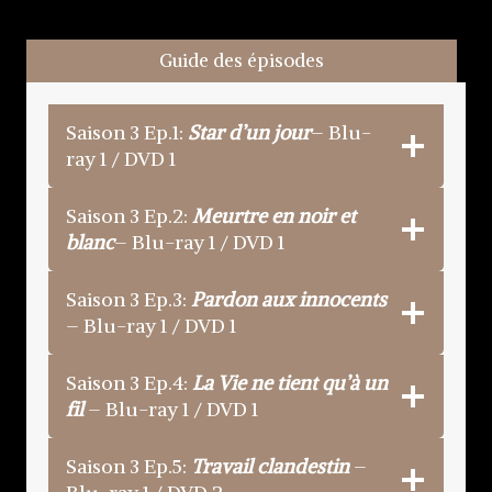
Guide des épisodes
Saison 3 Ep.1:
Star d’un jour
– Blu-
ray 1 / DVD 1
Saison 3 Ep.2:
Meurtre en noir et
blanc
– Blu-ray 1 / DVD 1
Saison 3 Ep.3:
Pardon aux innocents
– Blu-ray 1 / DVD 1
Saison 3 Ep.4:
La Vie ne tient qu’à un
fil
– Blu-ray 1 / DVD 1
Saison 3 Ep.5:
Travail clandestin
–