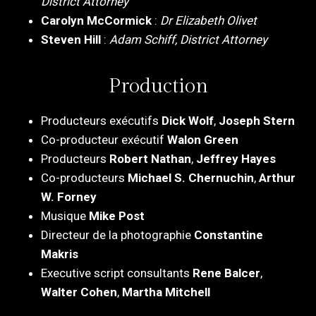
District Attorney
Carolyn McCormick
:
Dr Elizabeth Olivet
Steven Hill
:
Adam Schiff, District Attorney
Production
Producteurs exécutifs
Dick Wolf
,
Joseph Stern
Co-producteur exécutif
Walon Green
Producteurs
Robert Nathan
,
Jeffrey Hayes
Co-producteurs
Michael S. Chernuchin
,
Arthur
W. Forney
Musique
Mike Post
Directeur de la photographie
Constantine
Makris
Executive script consultants
Rene Balcer
,
Walter Cohen
,
Martha Mitchell